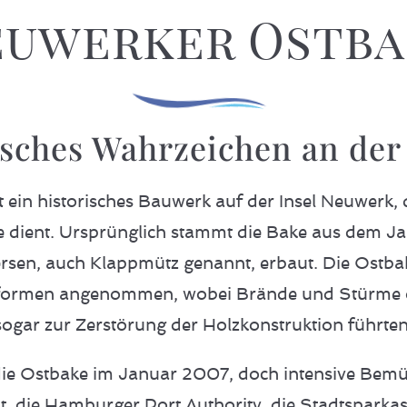
euwerker Ostba
isches Wahrzeichen an de
 ein historisches Bauwerk auf der Insel Neuwerk, 
 dient. Ursprünglich stammt die Bake aus dem J
rsen, auch Klappmütz genannt, erbaut. Die Ostba
sformen angenommen, wobei Brände und Stürme o
sogar zur Zerstörung der Holzkonstruktion führten
e die Ostbake im Januar 2007, doch intensive Be
 die Hamburger Port Authority, die Stadtsparka