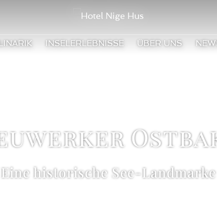
LINARIK
INSELERLEBNISSE
ÜBER UNS
NEW
euwerker Ostba
Eine historische See-Landmarke