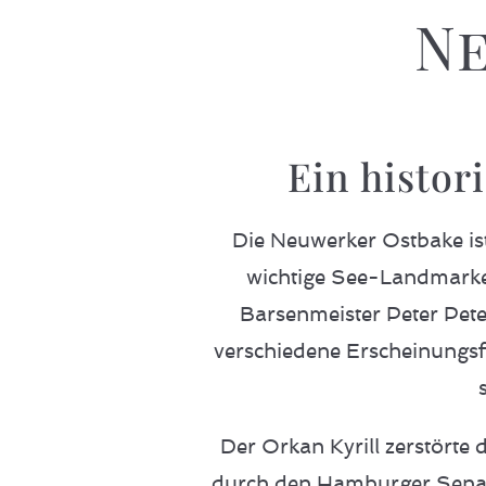
N
Ein histor
Die Neuwerker Ostbake ist
wichtige See-Landmarke
Barsenmeister Peter Pete
verschiedene Erscheinung
Der Orkan Kyrill zerstört
durch den Hamburger Senat,