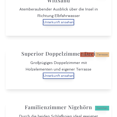
Wittsand
Atemberaubender Ausblick über die Insel in
Richtung Elbfahrwasser
Unterkunft ansehen
Superior Doppelzimmer Drei
Superior
Terrasse
Großzügiges Doppelzimmer mit
Holzelementen und eigener Terrasse
Unterkunft ansehen
Familienzimmer Nigehörn
Familien
Durch die beiden Schlafkojen ideal geeignet