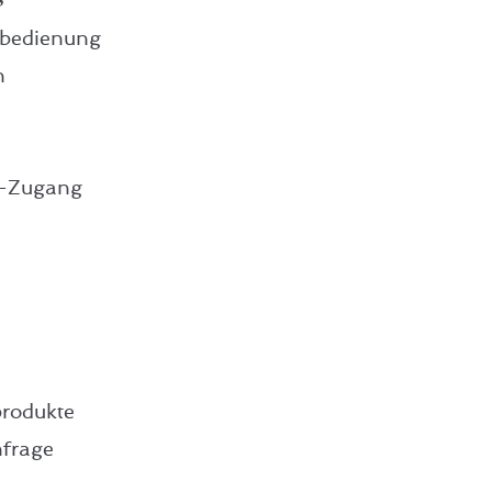
nbedienung
n
N-Zugang
produkte
frage