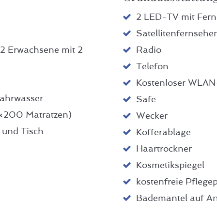
2 LED-TV mit Fer
Satellitenfernsehe
2 Erwachsene mit 2
Radio
Telefon
Kostenloser WLA
fahrwasser
Safe
0×200 Matratzen)
Wecker
 und Tisch
Kofferablage
Haartrockner
Kosmetikspiegel
kostenfreie Pflege
Bademantel auf An