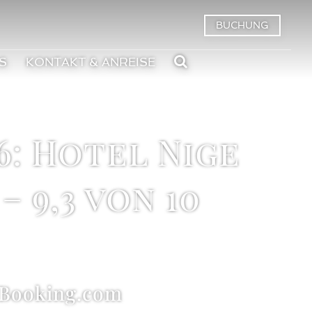
BUCHUNG
S
KONTAKT & ANREISE
6: Hotel Nige
 9,3 von 10
n Booking.com