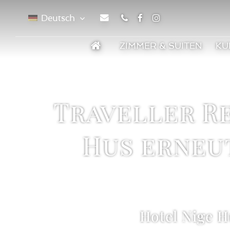
Deutsch
Telefon
Facebook
Instagram
ZIMMER & SUITEN
KU
Traveller Re
Hus erneut
Hotel Nige H