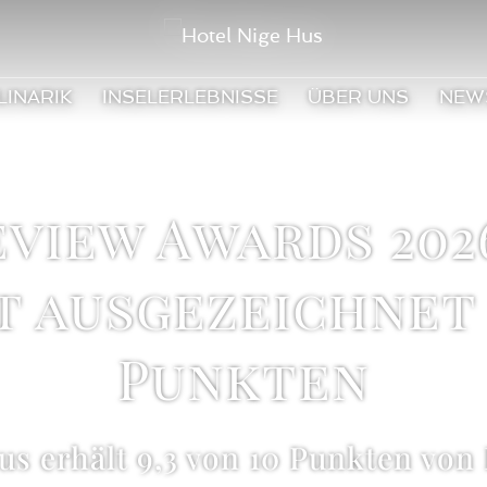
LINARIK
INSELERLEBNISSE
ÜBER UNS
NEW
view Awards 202
 ausgezeichnet –
Punkten
us erhält 9,3 von 10 Punkten vo