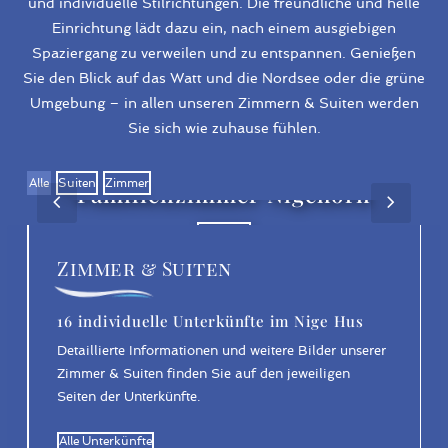
und individuelle Stilrichtungen. Die freundliche und helle
Einrichtung lädt dazu ein, nach einem ausgiebigen
Spaziergang zu verweilen und zu entspannen. Genießen
Sie den Blick auf das Watt und die Nordsee oder die grüne
Umgebung – in allen unseren Zimmern & Suiten werden
Sie sich wie zuhause fühlen.
Alle
Suiten
Zimmer
Familienzimmer Nigehörn
Previous
Next
Ansehen
Slide
Slide
Zimmer & Suiten
16 individuelle Unterkünfte im Nige Hus
Detaillierte Informationen und weitere Bilder unserer
Zimmer & Suiten finden Sie auf den jeweiligen
Seiten der Unterkünfte.
Alle Unterkünfte